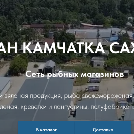
АН КАМЧАТКА С
Сеть рыбных магазинов
и вяленая продукция, рыба свежемороженая,
еная, креветки и лангустины, полуфабрикат
В каталог
Доставка