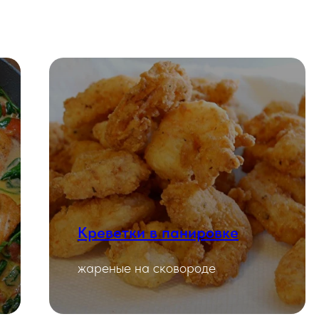
Креветки в панировке
Смотреть
жареные на сковороде