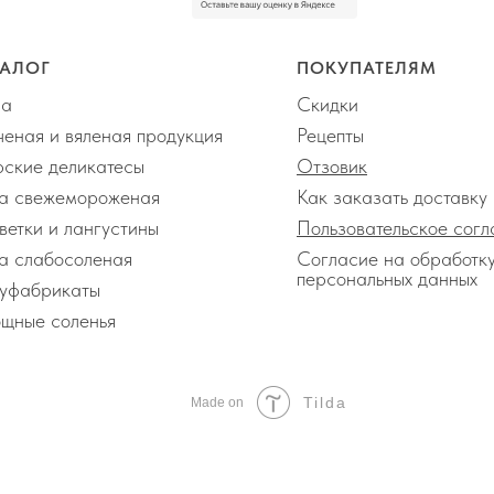
ТАЛОГ
ПОКУПАТЕЛЯМ
ра
Скидки
ченая и вяленая продукция
Рецепты
ские деликатесы
Отзовик
а свежемороженая
Как заказать доставку
ветки и лангустины
Пользовательское сог
а слабосоленая
Согласие на обработк
персональных данных
уфабрикаты
щные соленья
Tilda
Made on