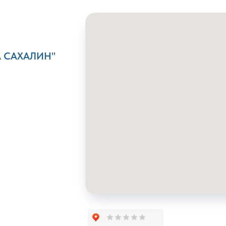
А САХАЛИН"