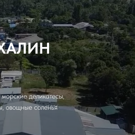
АХАЛИН
 морские деликатесы,
ы, овощные соленья