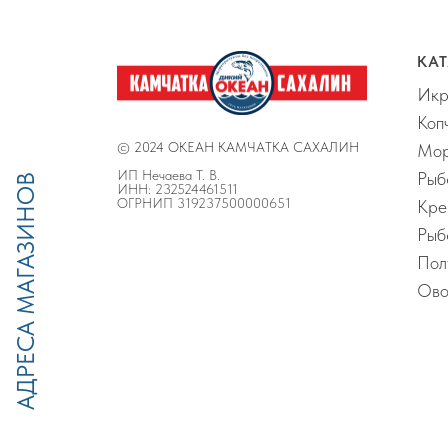
КА
Ик
Коп
© 2024 ОКЕАН КАМЧАТКА САХАЛИН
Мор
ИП Нечаева Т. В.
Рыб
АДРЕСА МАГАЗИНОВ
ИНН: 232524461511
ОГРНИП 319237500000651
Кре
Рыб
Пол
Ово