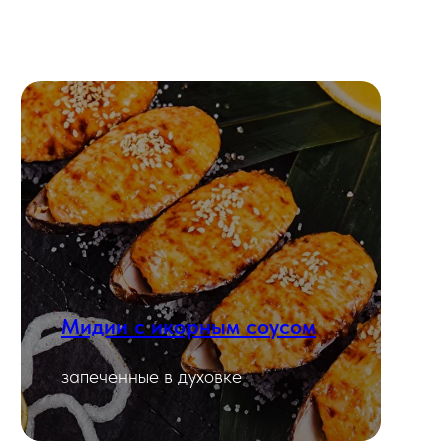
Мидии с икорным соусом
Смотреть
запеченные в духовке