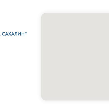
А САХАЛИН"