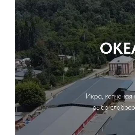
ОКЕ
Икра, копченая 
рыба слабосол