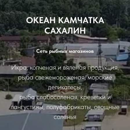
ОКЕАН КАМЧАТКА
САХАЛИН
Сеть рыбных магазинов
Икра, копченая и вяленая продукция,
рыба свежемороженая, морские
деликатесы,
рыба слабосоленая, креветки и
лангустины, полуфабрикаты, овощные
соленья