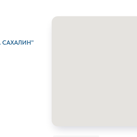
А САХАЛИН"