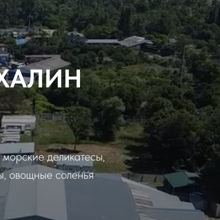
АХАЛИН
 морские деликатесы,
ы, овощные соленья