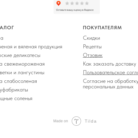
ТАЛОГ
ПОКУПАТЕЛЯМ
ра
Скидки
ченая и вяленая продукция
Рецепты
ские деликатесы
Отзовик
а свежемороженая
Как заказать доставку
ветки и лангустины
Пользовательское сог
а слабосоленая
Согласие на обработк
персональных данных
уфабрикаты
щные соленья
Tilda
Made on