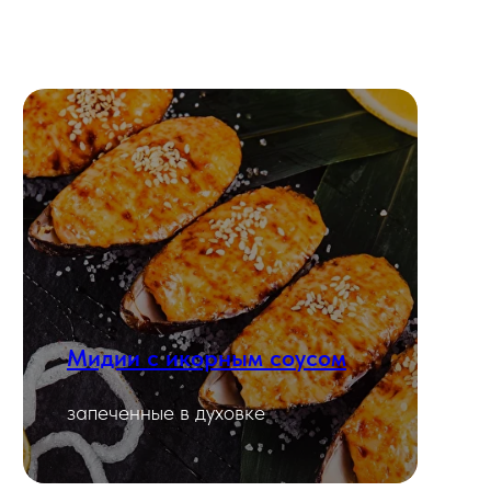
Мидии с икорным соусом
Смотреть
запеченные в духовке