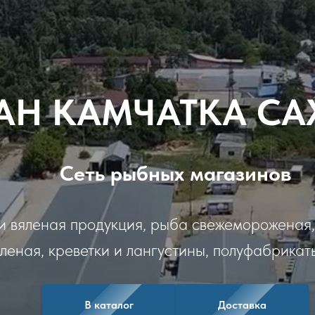
АН КАМЧАТКА С
Сеть рыбных магазинов
и вяленая продукция, рыба свежемороженая,
еная, креветки и лангустины, полуфабрикат
В каталог
Доставка