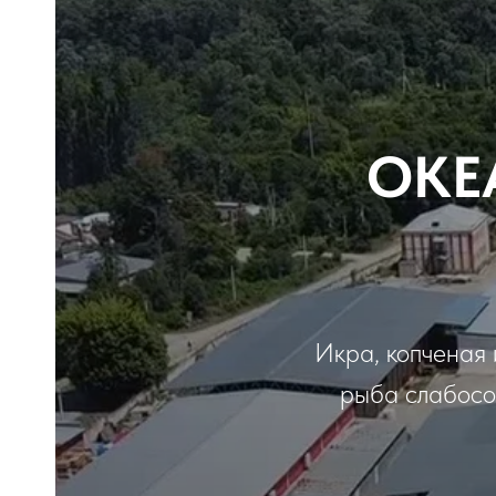
ОКЕ
Икра, копченая 
рыба слабосол