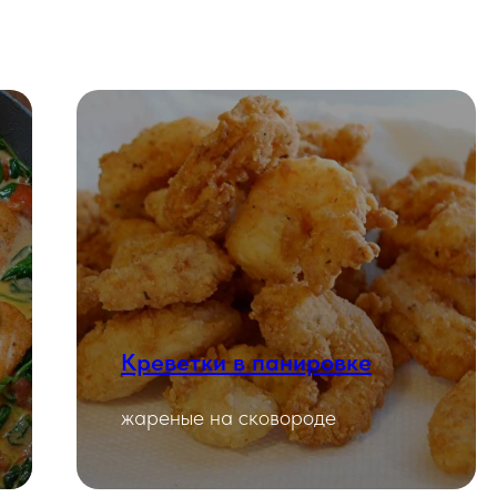
Креветки в панировке
Смотреть
жареные на сковороде