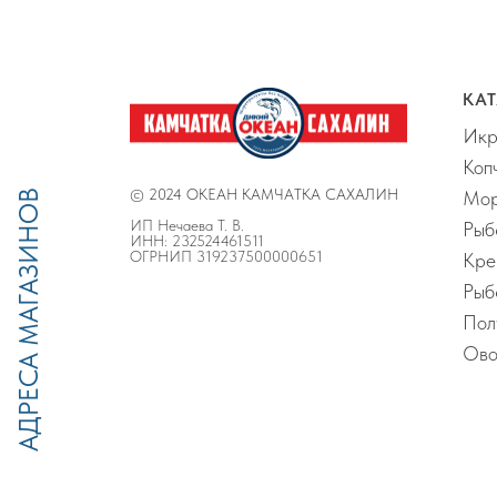
КА
Ик
Коп
© 2024 ОКЕАН КАМЧАТКА САХАЛИН
Мор
АДРЕСА МАГАЗИНОВ
ИП Нечаева Т. В.
Рыб
ИНН: 232524461511
ОГРНИП 319237500000651
Кре
Рыб
Пол
Ово