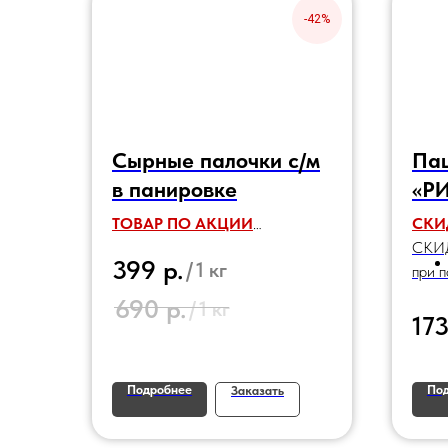
-42%
Сырные палочки с/м
Паш
в панировке
«РИ
ТОВАР ПО АКЦИИ
СКИ
СКИДКА - 42%
СКИД
р.
399
/
1 кг
при п
наим
р.
690
/
1 кг
17
Подробнее
По
Заказать