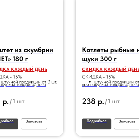
тет из скумбрии
Котлеты рыбные 
ЕТ» 180 г
щуки 300 г
ДКА КАЖДЫЙ ДЕНЬ
СКИДКА КАЖДЫЙ ДЕН
КА - 15%
СКИДКА - 15%
штучной продукции от 3 шт.
штучной продукции от
окупках товара одного
при покупках товара одного
енования:
наименования:
р.
р.
3
238
/
1 шт
/
1 шт
дробнее
Подробнее
Заказать
Заказать