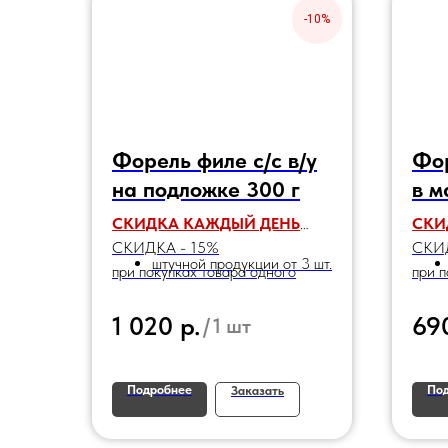
-10%
Форель филе с/с в/у
Фор
на подложке 300 г
в м
СКИДКА КАЖДЫЙ ДЕНЬ
СКИ
СКИДКА - 15%
СКИД
штучной продукции от 3 шт.
при покупках товара одного
при п
наименования:
наим
р.
1 020
69
/
1 шт
Подробнее
По
Заказать