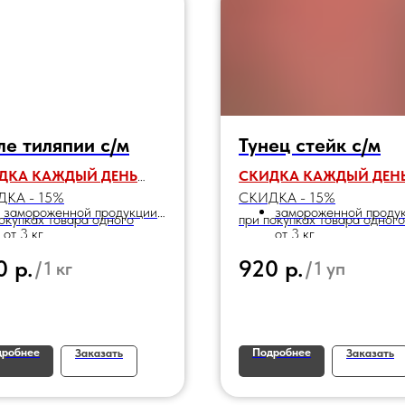
е тиляпии с/м
Тунец стейк с/м
ДКА КАЖДЫЙ ДЕНЬ
СКИДКА КАЖДЫЙ ДЕН
КА - 15%
СКИДКА - 15%
замороженной продукции
замороженной проду
окупках товара одного
при покупках товара одного
от 3 кг
от 3 кг
енования:
наименования:
р.
р.
0
920
/
1 кг
/
1 уп
дробнее
Подробнее
Заказать
Заказать