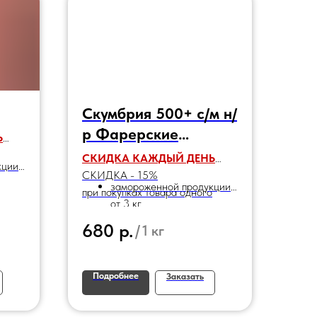
Скумбрия 500+ с/м н/
р Фарерские
Ь
острова ИЮЛЬ 2025
СКИДКА КАЖДЫЙ ДЕНЬ
кции
СКИДКА - 15%
замороженной продукции
при покупках товара одного
от 3 кг
наименования:
р.
680
/
1 кг
Подробнее
Заказать