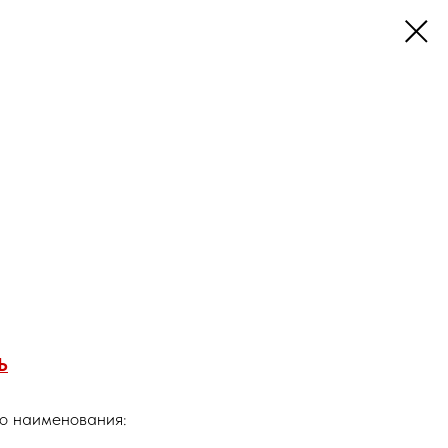
Ь
го наименования: