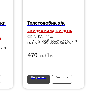
ики
Толстолобик х/к
СКИДКА КАЖДЫЙ ДЕНЬ
СКИДКА - 15%
Ь
готовой продукции от 3 кг
при покупках товара одного
 3 кг
наименования:
р.
470
/
1 кг
Подробнее
Заказать