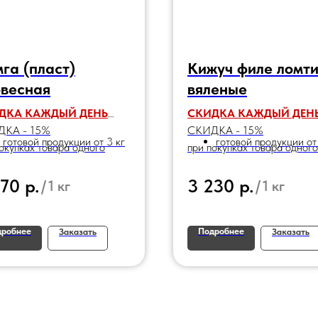
га (пласт)
Кижуч филе ломт
весная
вяленые
ДКА КАЖДЫЙ ДЕНЬ
СКИДКА КАЖДЫЙ ДЕН
КА - 15%
СКИДКА - 15%
готовой продукции от 3 кг
готовой продукции от
окупках товара одного
при покупках товара одного
енования:
наименования:
р.
р.
670
3 230
/
1 кг
/
1 кг
дробнее
Подробнее
Заказать
Заказать