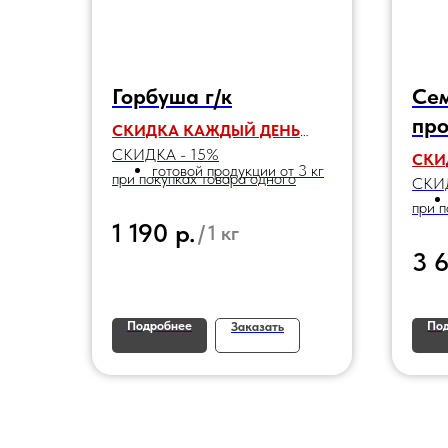
Горбуша г/к
Сем
про
СКИДКА КАЖДЫЙ ДЕНЬ
СКИДКА - 15%
СКИ
готовой продукции от 3 кг
при покупках товара одного
СКИД
наименования:
при п
р.
1 190
/
1 кг
наим
3 
Подробнее
По
Заказать