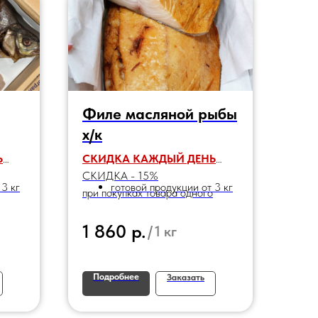
Филе масляной рыбы
х/к
Ь
СКИДКА КАЖДЫЙ ДЕНЬ
СКИДКА - 15%
 3 кг
готовой продукции от 3 кг
при покупках товара одного
наименования:
р.
1 860
/
1 кг
Подробнее
Заказать