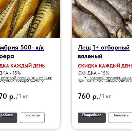
мбрия 500- х/к
Лещ 1+ отборный
рера
вяленый
ДКА КАЖДЫЙ ДЕНЬ
СКИДКА КАЖДЫЙ ДЕН
КА - 15%
СКИДКА - 15%
готовой продукции от 3 кг
готовой продукции от
окупках товара одного
при покупках товара одного
енования:
наименования:
р.
р.
70
760
/
1 кг
/
1 кг
дробнее
Подробнее
Заказать
Заказать