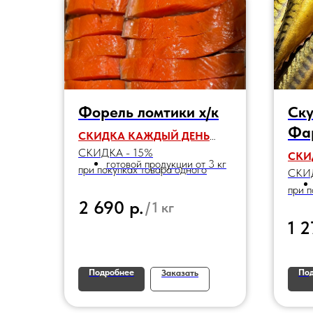
Форель ломтики х/к
Ску
Фа
СКИДКА КАЖДЫЙ ДЕНЬ
СКИДКА - 15%
СКИ
готовой продукции от 3 кг
при покупках товара одного
СКИД
наименования:
при п
р.
2 690
/
1 кг
наим
1 2
Подробнее
По
Заказать