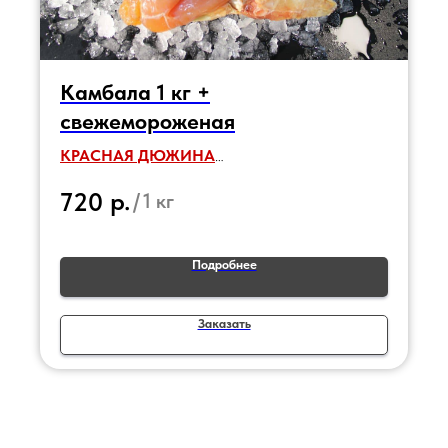
Камбала 1 кг +
свежемороженая
КРАСНАЯ ДЮЖИНА
СКИДКА - 15%
р.
720
/
1 кг
на всю готовую и замороженную продукцию
13 числа каждого месяца
Подробнее
Заказать